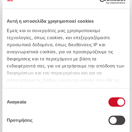
Αυτή η ιστοσελίδα χρησιμοποιεί cookies
Εμείς και οι συνεργάτες μας χρησιμοποιούμε
τεχνολογίες, όπως cookies, και επεξεργαζόμαστε
προσωπικά δεδομένα, όπως διευθύνσεις IP και
αναγνωριστικά cookies, για να προσαρμόζουμε τις
Opel-Corsa 1.2 Design & Tech Turbo 100hp S/S AT8
διαφημίσεις και το περιεχόμενο με βάση τα
ενδιαφέροντά σας, για να μετρήσουμε την απόδοση των
16.800 €
διαφημίσεων και του περιεχομένου και για να
αποκτήσουμε εις βάθος γνώση του κοινού που είδε τις
Επιλέξτε για σύγκριση
διαφημίσεις και το περιεχόμενο. Κάντε κλικ παρακάτω
για να συμφωνήσετε με τη χρήση αυτής της τεχνολογίας
Επιλογή
και την επεξεργασία των προσωπικών σας δεδομένων
Αναγκαία
συγκατάθεσης
για αυτούς τους σκοπούς. Μπορείτε να αλλάξετε γνώμη
και να αλλάξετε τις επιλογές της συγκατάθεσής σας ανά
Προτιμήσεις
πάσα στιγμή επιστρέφοντας σε αυτόν τον
ιστότοπο. Διαβάστε περισσότερα στην
Πολιτική