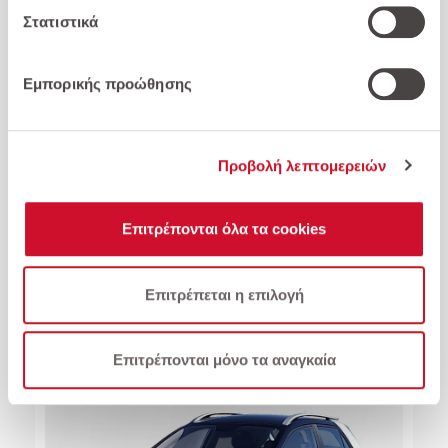
Απορρήτου
και στην
Πολιτική Απορρήτου της
Στατιστικά
Google
.
Εμπορικής προώθησης
Προβολή λεπτομερειών
Audi-Q2 Advanced 35 TFSI S tronic
24.000 €
Επιτρέπονται όλα τα cookies
Επιλέξτε για σύγκριση
Επιτρέπεται η επιλογή
Επιτρέπονται μόνο τα αναγκαία