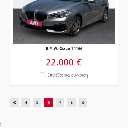
B.M.W.-Σειρά 1 116d
22.000 €
Επιλέξτε για σύγκριση
Πίσω
Επόμενο
«
»
4
5
6
7
8
;