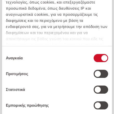
τεχνολογίες, όπως cookies, και επεξεργαζόμαστε
προσωπικά δεδομένα, όπως διευθύνσεις IP και
αναγνωριστικά cookies, για να προσαρμόζουμε τις
διαφημίσεις και το περιεχόμενο με βάση τα
ενδιαφέροντά σας, για να μετρήσουμε την απόδοση των
διαφημίσεων και του περιεχομένου και για να
17.800
€
αποκτήσουμε εις βάθος γνώση του κοινού που είδε τις
διαφημίσεις και το περιεχόμενο. Κάντε κλικ παρακάτω
για να συμφωνήσετε με τη χρήση αυτής της τεχνολογίας
Παρόμοια αυτοκίνητα >
Επιλογή
και την επεξεργασία των προσωπικών σας δεδομένων
Αναγκαία
συγκατάθεσης
για αυτούς τους σκοπούς. Μπορείτε να αλλάξετε γνώμη
και να αλλάξετε τις επιλογές της συγκατάθεσής σας ανά
Προτιμήσεις
πάσα στιγμή επιστρέφοντας σε αυτόν τον
ιστότοπο. Διαβάστε περισσότερα στην
Πολιτική
Απορρήτου
και στην
Πολιτική Απορρήτου της
Στατιστικά
Google
.
Εμπορικής προώθησης