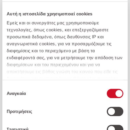
Αυτή η ιστοσελίδα χρησιμοποιεί cookies
Εμείς και οι συνεργάτες μας χρησιμοποιούμε
τεχνολογίες, όπως cookies, και επεξεργαζόμαστε
προσωπικά δεδομένα, όπως διευθύνσεις IP και
αναγνωριστικά cookies, για να προσαρμόζουμε τις
διαφημίσεις και το περιεχόμενο με βάση τα
ενδιαφέροντά σας, για να μετρήσουμε την απόδοση των
Citroen-C3 1.5 BlueHDi 100 S&S Corporate Plus
διαφημίσεων και του περιεχομένου και για να
11.200 €
αποκτήσουμε εις βάθος γνώση του κοινού που είδε τις
διαφημίσεις και το περιεχόμενο. Κάντε κλικ παρακάτω
για να συμφωνήσετε με τη χρήση αυτής της τεχνολογίας
Επιλέξτε για σύγκριση
Επιλογή
και την επεξεργασία των προσωπικών σας δεδομένων
Αναγκαία
συγκατάθεσης
για αυτούς τους σκοπούς. Μπορείτε να αλλάξετε γνώμη
και να αλλάξετε τις επιλογές της συγκατάθεσής σας ανά
Προτιμήσεις
πάσα στιγμή επιστρέφοντας σε αυτόν τον
ιστότοπο. Διαβάστε περισσότερα στην
Πολιτική
Απορρήτου
και στην
Πολιτική Απορρήτου της
Στατιστικά