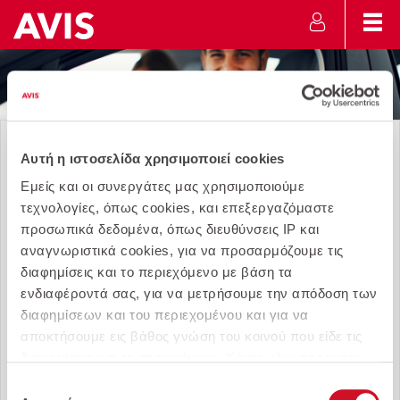
Σύνδεση
Αυτή η ιστοσελίδα χρησιμοποιεί cookies
Ηλεκτρονική Διεύθυνση
Εμείς και οι συνεργάτες μας χρησιμοποιούμε
τεχνολογίες, όπως cookies, και επεξεργαζόμαστε
προσωπικά δεδομένα, όπως διευθύνσεις IP και
Κωδικός Πρόσβασης
αναγνωριστικά cookies, για να προσαρμόζουμε τις
διαφημίσεις και το περιεχόμενο με βάση τα
ενδιαφέροντά σας, για να μετρήσουμε την απόδοση των
διαφημίσεων και του περιεχομένου και για να
Ξεχάσατε τον κωδικό πρόσβασής σας;
αποκτήσουμε εις βάθος γνώση του κοινού που είδε τις
διαφημίσεις και το περιεχόμενο. Κάντε κλικ παρακάτω
Σύνδεση
για να συμφωνήσετε με τη χρήση αυτής της τεχνολογίας
Επιλογή