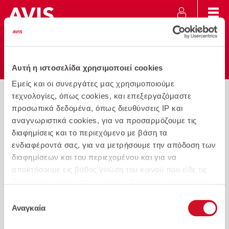
Προσθήκη
Αυτή η ιστοσελίδα χρησιμοποιεί cookies
Εκτύπωση
Αγαπημένου
Εμείς και οι συνεργάτες μας χρησιμοποιούμε
τεχνολογίες, όπως cookies, και επεξεργαζόμαστε
AVIS
Volvo
προσωπικά δεδομένα, όπως διευθύνσεις IP και
XC40 T3 1.5L 163hp MT6 Momentum
αναγνωριστικά cookies, για να προσαρμόζουμε τις
διαφημίσεις και το περιεχόμενο με βάση τα
ενδιαφέροντά σας, για να μετρήσουμε την απόδοση των
διαφημίσεων και του περιεχομένου και για να
αποκτήσουμε εις βάθος γνώση του κοινού που είδε τις
διαφημίσεις και το περιεχόμενο. Κάντε κλικ παρακάτω
για να συμφωνήσετε με τη χρήση αυτής της τεχνολογίας
Επιλογή
και την επεξεργασία των προσωπικών σας δεδομένων
Αναγκαία
συγκατάθεσης
για αυτούς τους σκοπούς. Μπορείτε να αλλάξετε γνώμη