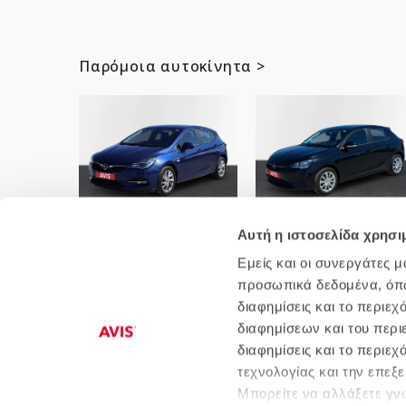
Παρόμοια αυτοκίνητα >
Opel-Astra 1.5lt Diesel 105hp
Opel-Corsa 1.5d 102 S/S MT
Edition
Αυτή η ιστοσελίδα χρησι
Εμείς και οι συνεργάτες 
προσωπικά δεδομένα, όπως
διαφημίσεις και το περιε
διαφημίσεων και του περι
διαφημίσεις και το περιε
Ποιοι είμαστε
Αυτοκίνητα
Πολιτική
τεχνολογίας και την επε
Μπορείτε να αλλάξετε γνώ