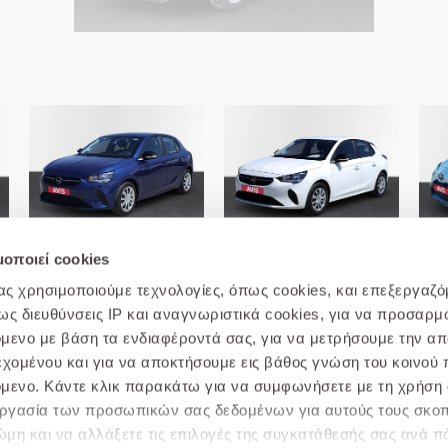
6
Opel-Corsa 1.5d 102 S/S MT6
Opel-Corsa 1.2 75hp S/S MT5
μοποιεί cookies
μας χρησιμοποιούμε τεχνολογίες, όπως cookies, και επεξεργαζ
 διευθύνσεις IP και αναγνωριστικά cookies, για να προσαρμό
χόμενο με βάση τα ενδιαφέροντά σας, για να μετρήσουμε την α
εχομένου και για να αποκτήσουμε εις βάθος γνώση του κοινού π
χόμενο. Κάντε κλικ παρακάτω για να συμφωνήσετε με τη χρήση 
 Απορρήτου
Πολιτική cookie
Επικοινωνήστε μαζί μας
Σ
ξεργασία των προσωπικών σας δεδομένων για αυτούς τους σκο
μη και να αλλάξετε τις επιλογές της συγκατάθεσής σας ανά π
© 2019 AVIS.GR