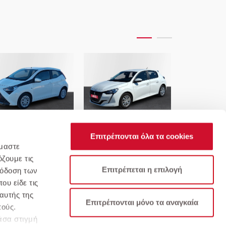
Toyota-Aygo X-Play
Peugeot-208 1.5 BlueHDi 100
Opel-Astra 1
S&S Active
110hp 12
Επιτρέπονται όλα τα cookies
όμαστε
ζουμε τις
Επιτρέπεται η επιλογή
πόδοση των
ου είδε τις
αυτής της
υχνές Ερωτήσεις
Όροι & Προϋποθέσεις
Επιτρέπονται μόνο τα αναγκαία
πούς.
άσα στιγμή