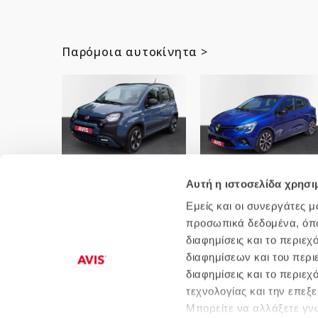
Παρόμοια αυτοκίνητα >
Fiat-Panda 1.0 Hybrid 70hp
Renault-Clio 1.0 Tce 90HP
City Cross
Equilibre Plus
Αυτή η ιστοσελίδα χρησι
Εμείς και οι συνεργάτες 
προσωπικά δεδομένα, όπως
διαφημίσεις και το περιε
διαφημίσεων και του περι
διαφημίσεις και το περιε
Ποιοι είμαστε
Αυτοκίνητα
Πολιτική
τεχνολογίας και την επε
Μπορείτε να αλλάξετε γνώ