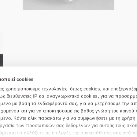
μοποιεί cookies
μας χρησιμοποιούμε τεχνολογίες, όπως cookies, και επεξεργαζ
 διευθύνσεις IP και αναγνωριστικά cookies, για να προσαρμό
χόμενο με βάση τα ενδιαφέροντά σας, για να μετρήσουμε την α
εχομένου και για να αποκτήσουμε εις βάθος γνώση του κοινού π
χόμενο. Κάντε κλικ παρακάτω για να συμφωνήσετε με τη χρήση 
 Απορρήτου
Πολιτική cookie
Επικοινωνήστε μαζί μας
Σ
ξεργασία των προσωπικών σας δεδομένων για αυτούς τους σκο
μη και να αλλάξετε τις επιλογές της συγκατάθεσής σας ανά π
© 2019 AVIS.GR