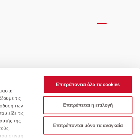
Επιτρέπονται όλα τα cookies
όμαστε
ζουμε τις
Επιτρέπεται η επιλογή
πόδοση των
ου είδε τις
αυτής της
υχνές Ερωτήσεις
Όροι & Προϋποθέσεις
Επιτρέπονται μόνο τα αναγκαία
πούς.
άσα στιγμή