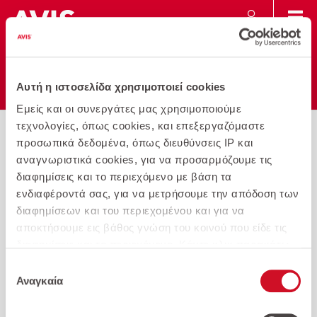
Αυτή η ιστοσελίδα χρησιμοποιεί cookies
Προσθήκη
Εκτύπωση
Αγαπημένου
Εμείς και οι συνεργάτες μας χρησιμοποιούμε
τεχνολογίες, όπως cookies, και επεξεργαζόμαστε
AVIS
MERCEDES-BENZ
GLA GLA 250 e
προσωπικά δεδομένα, όπως διευθύνσεις IP και
αναγνωριστικά cookies, για να προσαρμόζουμε τις
διαφημίσεις και το περιεχόμενο με βάση τα
ενδιαφέροντά σας, για να μετρήσουμε την απόδοση των
διαφημίσεων και του περιεχομένου και για να
αποκτήσουμε εις βάθος γνώση του κοινού που είδε τις
διαφημίσεις και το περιεχόμενο. Κάντε κλικ παρακάτω
για να συμφωνήσετε με τη χρήση αυτής της τεχνολογίας
Επιλογή
και την επεξεργασία των προσωπικών σας δεδομένων
Αναγκαία
συγκατάθεσης
για αυτούς τους σκοπούς. Μπορείτε να αλλάξετε γνώμη
και να αλλάξετε τις επιλογές της συγκατάθεσής σας ανά