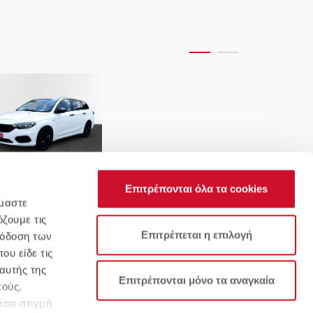
at-Tipo 1.4 95hp Street
Επιτρέπονται όλα τα cookies
όμαστε
ζουμε τις
Επιτρέπεται η επιλογή
πόδοση των
ου είδε τις
αυτής της
υχνές Ερωτήσεις
Όροι & Προϋποθέσεις
Επιτρέπονται μόνο τα αναγκαία
πούς.
άσα στιγμή