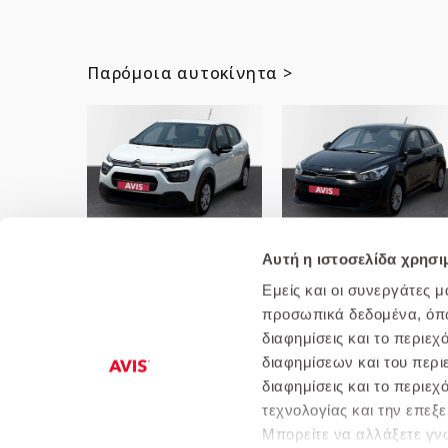
Παρόμοια αυτοκίνητα >
Citroen-C3 1.5 BlueHDi 100
Kia-Rio 1.0T 100ps GL
S&S Corporate
Optimum ADAS
Αυτή η ιστοσελίδα χρησι
Εμείς και οι συνεργάτες 
προσωπικά δεδομένα, όπως
διαφημίσεις και το περιε
διαφημίσεων και του περι
διαφημίσεις και το περιε
Ποιοι είμαστε
Αυτοκίνητα
Πολιτική
τεχνολογίας και την επε
Μπορείτε να αλλάξετε γνώ