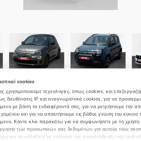
Fiat-500 1.0 Hybrid 70Hp
Fiat-Panda 1.0 Hybrid 70hp
Fi
Connect
City Cross
μοποιεί cookies
μας χρησιμοποιούμε τεχνολογίες, όπως cookies, και επεξεργαζ
 διευθύνσεις IP και αναγνωριστικά cookies, για να προσαρμό
χόμενο με βάση τα ενδιαφέροντά σας, για να μετρήσουμε την α
εχομένου και για να αποκτήσουμε εις βάθος γνώση του κοινού π
χόμενο. Κάντε κλικ παρακάτω για να συμφωνήσετε με τη χρήση 
 Απορρήτου
Πολιτική cookie
Επικοινωνήστε μαζί μας
Σ
ξεργασία των προσωπικών σας δεδομένων για αυτούς τους σκο
μη και να αλλάξετε τις επιλογές της συγκατάθεσής σας ανά π
© 2019 AVIS.GR