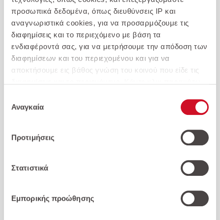
προσωπικά δεδομένα, όπως διευθύνσεις IP και
αναγνωριστικά cookies, για να προσαρμόζουμε τις
διαφημίσεις και το περιεχόμενο με βάση τα
ενδιαφέροντά σας, για να μετρήσουμε την απόδοση των
11.300
€
διαφημίσεων και του περιεχομένου και για να
αποκτήσουμε εις βάθος γνώση του κοινού που είδε τις
διαφημίσεις και το περιεχόμενο. Κάντε κλικ παρακάτω
Παρόμοια αυτοκίνητα >
για να συμφωνήσετε με τη χρήση αυτής της τεχνολογίας
Επιλογή
και την επεξεργασία των προσωπικών σας δεδομένων
Αναγκαία
συγκατάθεσης
για αυτούς τους σκοπούς. Μπορείτε να αλλάξετε γνώμη
και να αλλάξετε τις επιλογές της συγκατάθεσής σας ανά
Προτιμήσεις
πάσα στιγμή επιστρέφοντας σε αυτόν τον
ιστότοπο. Διαβάστε περισσότερα στην
Πολιτική
Απορρήτου
και στην
Πολιτική Απορρήτου της
Στατιστικά
Google
.
Εμπορικής προώθησης