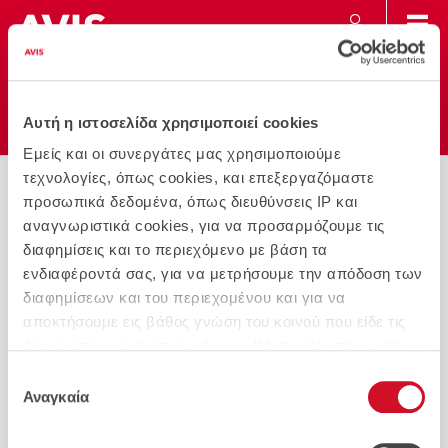
Αυτή η ιστοσελίδα χρησιμοποιεί cookies
Προσθήκη
Εκτύπωση
Αγαπημένου
Εμείς και οι συνεργάτες μας χρησιμοποιούμε
τεχνολογίες, όπως cookies, και επεξεργαζόμαστε
AVIS
Fiat
500L 1.4 95hp City Cross
προσωπικά δεδομένα, όπως διευθύνσεις IP και
αναγνωριστικά cookies, για να προσαρμόζουμε τις
διαφημίσεις και το περιεχόμενο με βάση τα
ενδιαφέροντά σας, για να μετρήσουμε την απόδοση των
διαφημίσεων και του περιεχομένου και για να
αποκτήσουμε εις βάθος γνώση του κοινού που είδε τις
διαφημίσεις και το περιεχόμενο. Κάντε κλικ παρακάτω
για να συμφωνήσετε με τη χρήση αυτής της τεχνολογίας
Επιλογή
και την επεξεργασία των προσωπικών σας δεδομένων
Αναγκαία
συγκατάθεσης
για αυτούς τους σκοπούς. Μπορείτε να αλλάξετε γνώμη
και να αλλάξετε τις επιλογές της συγκατάθεσής σας ανά