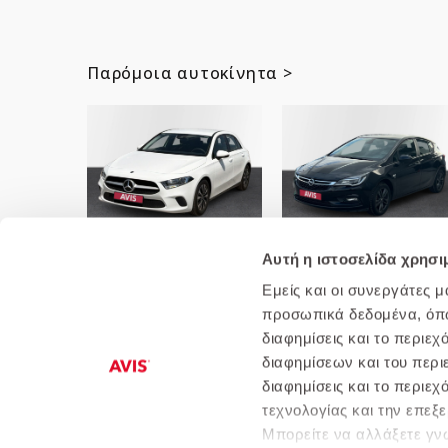
Παρόμοια αυτοκίνητα >
MERCEDES-BENZ-A-Class A
Opel-Astra 1.4 Turbo S/S
160
150hp AT6 120 Edition
Αυτή η ιστοσελίδα χρησι
Εμείς και οι συνεργάτες 
προσωπικά δεδομένα, όπως
διαφημίσεις και το περιε
διαφημίσεων και του περι
διαφημίσεις και το περιε
Ποιοι είμαστε
Αυτοκίνητα
Πολιτική
τεχνολογίας και την επε
Μπορείτε να αλλάξετε γνώ