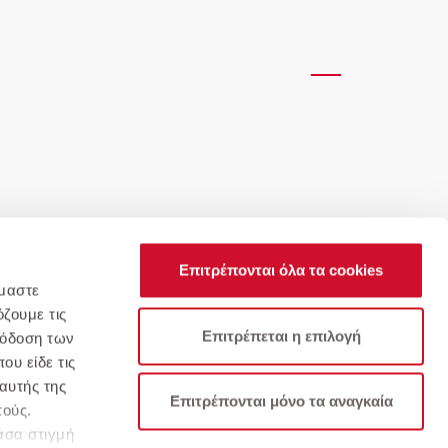
Επιτρέπονται όλα τα cookies
όμαστε
ζουμε τις
Επιτρέπεται η επιλογή
πόδοση των
ου είδε τις
αυτής της
υχνές Ερωτήσεις
Όροι & Προϋποθέσεις
Επιτρέπονται μόνο τα αναγκαία
πούς.
άσα στιγμή