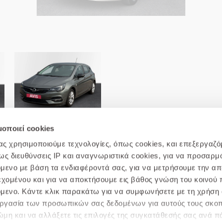
Opel-Astra 1.5lt Diesel 105hp
Elegance
μοποιεί cookies
μας χρησιμοποιούμε τεχνολογίες, όπως cookies, και επεξεργαζ
 διευθύνσεις IP και αναγνωριστικά cookies, για να προσαρμό
χόμενο με βάση τα ενδιαφέροντά σας, για να μετρήσουμε την α
εχομένου και για να αποκτήσουμε εις βάθος γνώση του κοινού π
χόμενο. Κάντε κλικ παρακάτω για να συμφωνήσετε με τη χρήση 
 Απορρήτου
Πολιτική cookie
Επικοινωνήστε μαζί μας
Σ
ξεργασία των προσωπικών σας δεδομένων για αυτούς τους σκο
μη και να αλλάξετε τις επιλογές της συγκατάθεσής σας ανά π
© 2019 AVIS.GR